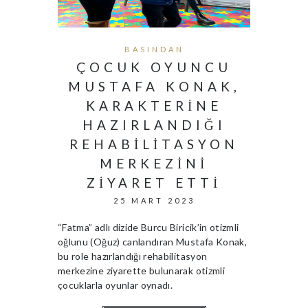
BASINDAN
ÇOCUK OYUNCU
MUSTAFA KONAK,
KARAKTERINE
HAZIRLANDIĞI
REHABILITASYON
MERKEZINI
ZIYARET ETTI
25 MART 2023
“Fatma” adlı dizide Burcu Biricik’in otizmli
oğlunu (Oğuz) canlandıran Mustafa Konak,
bu role hazırlandığı rehabilitasyon
merkezine ziyarette bulunarak otizmli
çocuklarla oyunlar oynadı.