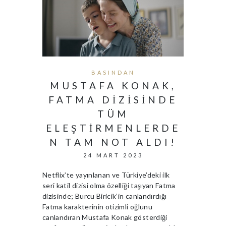
BASINDAN
MUSTAFA KONAK,
FATMA DIZISINDE
TÜM
ELEŞTIRMENLERDE
N TAM NOT ALDI!
24 MART 2023
Netflix’te yayınlanan ve Türkiye’deki ilk
seri katil dizisi olma özelliği taşıyan Fatma
dizisinde; Burcu Biricik’in canlandırdığı
Fatma karakterinin otizimli oğlunu
canlandıran Mustafa Konak gösterdiği