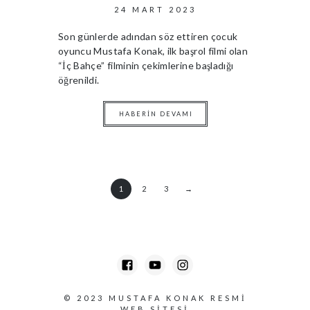
24 MART 2023
Son günlerde adından söz ettiren çocuk
oyuncu Mustafa Konak, ilk başrol filmi olan
“İç Bahçe” filminin çekimlerine başladığı
öğrenildi.
HABERIN DEVAMI
1
2
3
→
© 2023
MUSTAFA KONAK RESMI
WEB SITESI